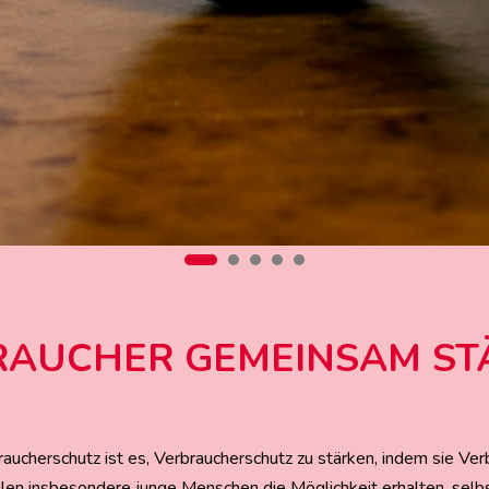
RAUCHER GEMEINSAM ST
aucherschutz ist es, Verbraucherschutz zu stärken, indem sie Verb
n insbesondere junge Menschen die Möglichkeit erhalten, se