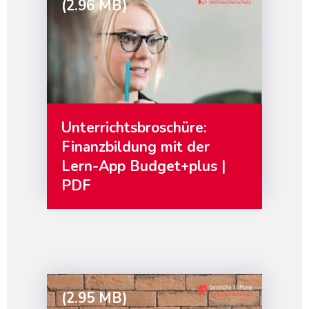
(2.96 MB)
Unterrichtsbroschüre:
Finanzbildung mit der
Lern-App Budget+plus |
PDF
(2.95 MB)